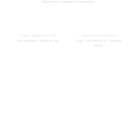
Образование проверенное временем
1000
+
15
+
УЧЕНИКОВ
КРУЖКОВ
Счастливых детей
Кружков и секций
Нам доверяют самое ценное
Спорт, творчество и IT в одном
месте