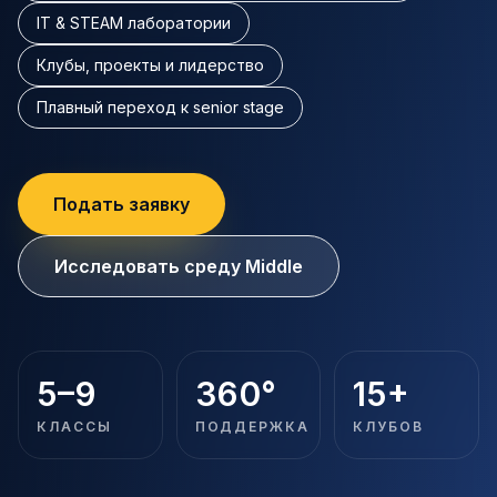
IT & STEAM лаборатории
Клубы, проекты и лидерство
Плавный переход к senior stage
Подать заявку
Исследовать среду Middle
ACADEMIC MOMENTUM
5–9
360°
15+
Структурированные привычки, проектная
КЛАССЫ
ПОДДЕРЖКА
КЛУБОВ
работа и социальный рост для ключевого
переходного этапа.