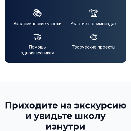
📚
🏆
Академические успехи
Участие в олимпиадах
🤝
🎨
Помощь
Творческие проекты
одноклассникам
Приходите на экскурсию
и увидьте школу
изнутри